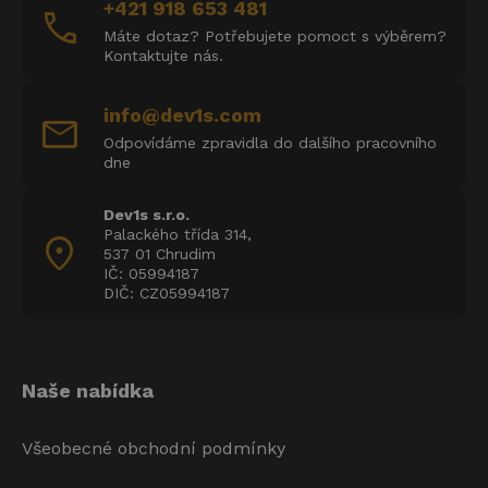
+421 918 653 481
call
Máte dotaz? Potřebujete pomoct s výběrem?
Kontaktujte nás.
info@dev1s.com
mail
Odpovídáme zpravidla do dalšího pracovního
dne
Dev1s s.r.o.
Palackého třída 314,
location_on
537 01 Chrudim
IČ: 05994187
DIČ: CZ05994187
Naše nabídka
Všeobecné obchodní podmínky