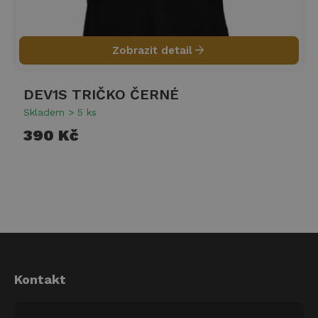
arrow_forward
Zobrazit detail
DEV1S TRIČKO ČERNÉ
Skladem > 5 ks
390 Kč
Kontakt