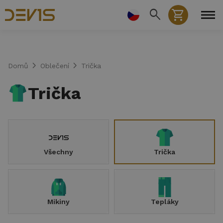
Přejít
search
shopping_cart
k
hlavnímu
obsahu
chevron_right
chevron_right
Domů
Oblečení
Trička
Trička
Všechny
Trička
Mikiny
Tepláky