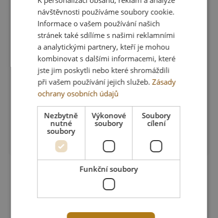
návštěvnosti používáme soubory cookie.
Informace o vašem používání našich
stránek také sdílíme s našimi reklamními
a analytickými partnery, kteří je mohou
kombinovat s dalšími informacemi, které
jste jim poskytli nebo které shromáždili
při vašem používání jejich služeb.
Zásady
ochrany osobních údajů
Nezbytně
Výkonové
Soubory
nutné
soubory
cílení
soubory
arrow_forward
Zobrazit detail
Funkční soubory
DEV1S TRIČKO ŽLUTÉ
Skladem > 5 ks
390 Kč