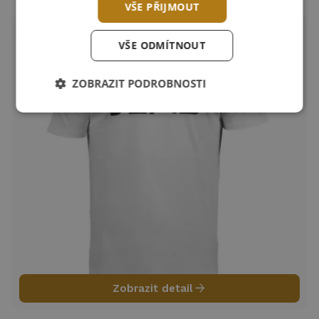
VŠE PŘIJMOUT
VŠE ODMÍTNOUT
ZOBRAZIT PODROBNOSTI
arrow_forward
Zobrazit detail