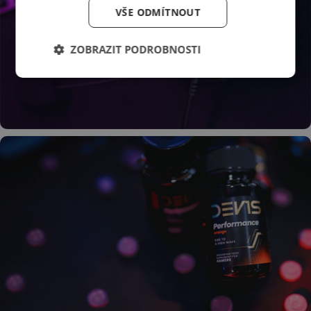
VŠE ODMÍTNOUT
ZOBRAZIT PODROBNOSTI
Zachyť každý krok
nepřítele
Rozdíl mezi vítězstvím a prohrou!
Zjisti více