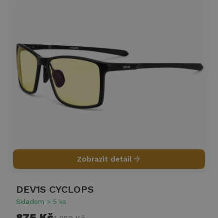
arrow_forward
Zobrazit detail
DEV1S CYCLOPS
Skladem > 5 ks
875 Kč