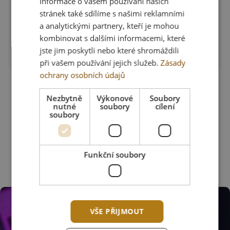
Informace o vašem používání našich
stránek také sdílíme s našimi reklamními
a analytickými partnery, kteří je mohou
kombinovat s dalšími informacemi, které
jste jim poskytli nebo které shromáždili
arrow_forward
Zobrazit detail
při vašem používání jejich služeb.
Zásady
ochrany osobních údajů
DEV1S WALLHACK BLACK
Nezbytně
Výkonové
Soubory
Skladem > 5 ks
nutné
soubory
cílení
soubory
1 015 Kč
1 450 Kč
Funkční soubory
VŠE PŘIJMOUT