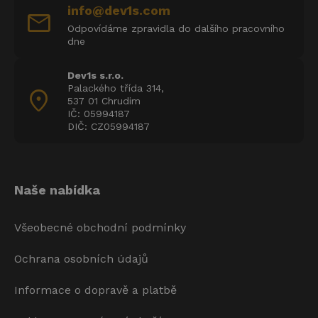
info@dev1s.com
mail
Odpovídáme zpravidla do dalšího pracovního
dne
Dev1s s.r.o.
Palackého třída 314,
location_on
537 01 Chrudim
IČ: 05994187
DIČ: CZ05994187
Naše nabídka
Všeobecné obchodní podmínky
Ochrana osobních údajů
Informace o dopravě a platbě