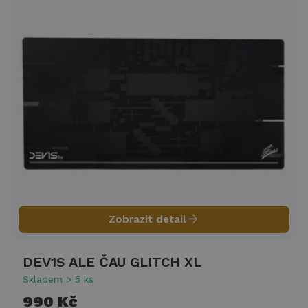
arrow_forward
Zobrazit detail
DEV1S ALE ČAU GLITCH XL
Skladem > 5 ks
990 Kč