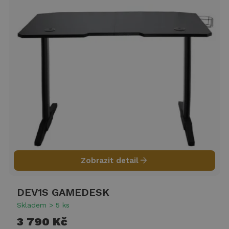
arrow_forward
Zobrazit detail
DEV1S GAMEDESK
Skladem > 5 ks
3 790 Kč