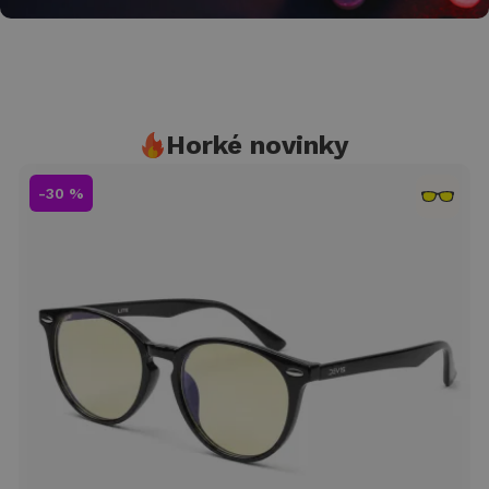
Tvoje denní dávka
energie
Horké novinky
stabilní energii a&nbsp;soustředění
-30 %
Zjisti více