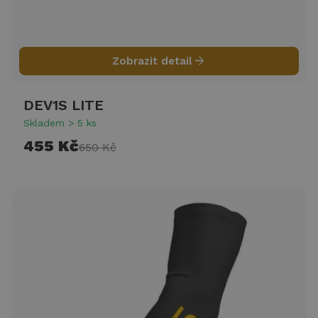
arrow_forward
Zobrazit detail
DEV1S LITE
Skladem > 5 ks
455 Kč
650 Kč