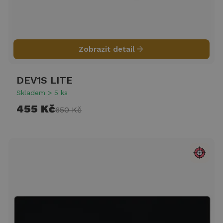
arrow_forward
Zobrazit detail
DEV1S LITE
Skladem > 5 ks
455 Kč
650 Kč