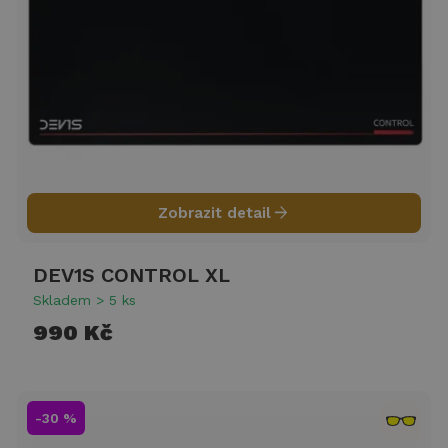
arrow_forward
Zobrazit detail
DEV1S CONTROL XL
Skladem > 5 ks
990 Kč
-30 %