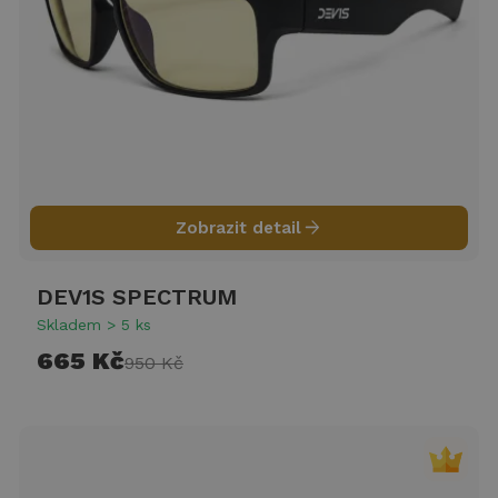
arrow_forward
Zobrazit detail
DEV1S SPECTRUM
Skladem > 5 ks
665 Kč
950 Kč