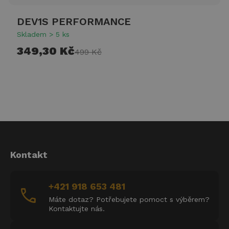
DEV1S PERFORMANCE
Skladem > 5 ks
349,30 Kč
499 Kč
Kontakt
+421 918 653 481
call
Máte dotaz? Potřebujete pomoct s výběrem?
Kontaktujte nás.