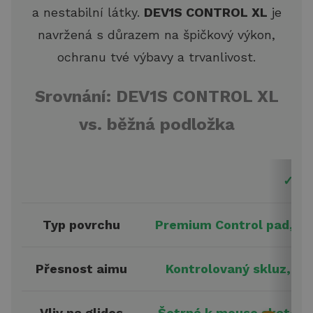
a nestabilní látky.
DEV1S CONTROL XL
je
navržená s důrazem na špičkový výkon,
ochranu tvé výbavy a trvanlivost.
Srovnání: DEV1S CONTROL XL
vs. běžná podložka
✓ D
Typ povrchu
Premium Control pad, jem
Přesnost aimu
Kontrolovaný skluz, st
Vliv na glides
Šetrná k mouse skates, 