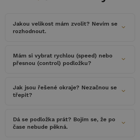
Jakou velikost mám zvolit? Nevím se
expand_more
rozhodnout.
Mám si vybrat rychlou (speed) nebo
expand_more
přesnou (control) podložku?
Jak jsou řešené okraje? Nezačnou se
expand_more
třepit?
Dá se podložka prát? Bojím se, že po
expand_more
čase nebude pěkná.