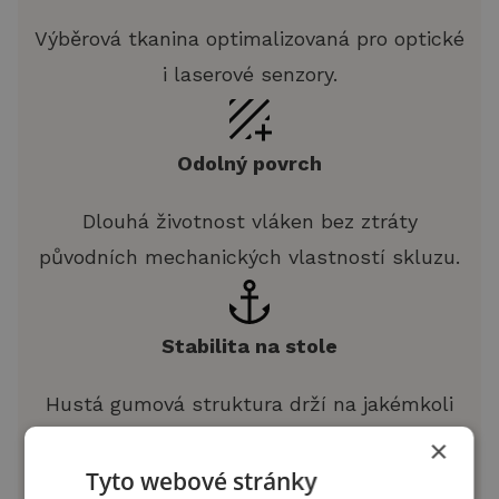
Výběrová tkanina optimalizovaná pro optické
i laserové senzory.
Odolný povrch
Dlouhá životnost vláken bez ztráty
původních mechanických vlastností skluzu.
Stabilita na stole
Hustá gumová struktura drží na jakémkoli
typu povrchu stolu.
×
Tyto webové stránky