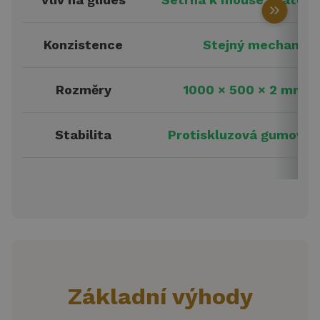
keyboard_double_arrow_right
Konzistence
Stejný mechanický
Rozměry
1000 × 500 × 2 mm – 
Stabilita
Protiskluzová gumová s
Základní výhody