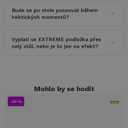
Bude se po stole posouvat během
expand_more
hektických momentů?
Vyplatí se EXTREME podložka přes
expand_more
celý stůl, nebo je to jen na efekt?
Mohlo by se hodit
-30 %