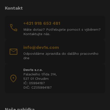
Kontakt
+421 918 653 481
call
Máte dotaz? Potřebujete pomoct s výběrem?
Kontaktujte nás.
info@dev1s.com
mail
Odpovídáme zpravidla do dalšího pracovního
dne
Dev1s s.r.o.
Palackého třída 314,
location_on
537 01 Chrudim
IČ: 05994187
DIČ: CZ05994187
Naše nabídka