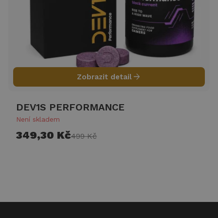
arrow_forward
Zobrazit detail
DEV1S PERFORMANCE
Není skladem
349,30 Kč
499 Kč