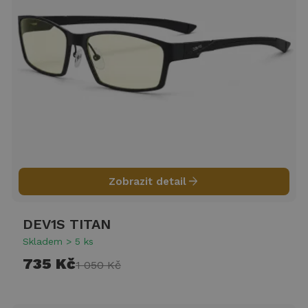
arrow_forward
Zobrazit detail
DEV1S TITAN
Skladem > 5 ks
735 Kč
1 050 Kč