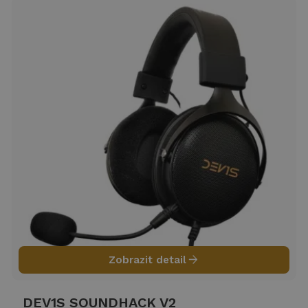
arrow_forward
Zobrazit detail
DEV1S SOUNDHACK V2