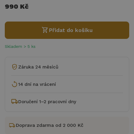
990 Kč
shopping_cart
Přidat do košíku
Skladem > 5 ks
verified_user
Záruka 24 měsíců
replay
14 dní na vrácení
local_shipping
Doručení 1–2 pracovní dny
local_shipping
Doprava zdarma od 2 000 Kč