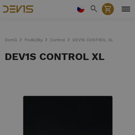
Přejít
search
shopping_cart
k
hlavnímu
obsahu
chevron_right
chevron_right
chevron_right
Domů
Podložky
Control
DEV1S CONTROL XL
DEV1S CONTROL XL