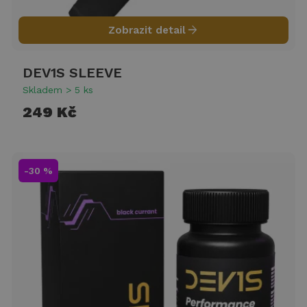
arrow_forward
Zobrazit detail
DEV1S SLEEVE
Skladem > 5 ks
249 Kč
-30 %