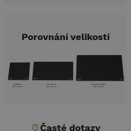
Porovnání velikostí
contact_support
Časté dotazy