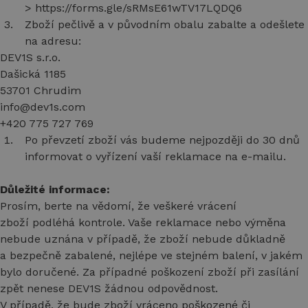
> https://forms.gle/sRMsE61wTV17LQDQ6
Zboží pečlivě a v původním obalu zabalte a odešlete
na adresu:
DEV1S s.r.o.
Dašická 1185
53701 Chrudim
info@dev1s.com
+420 775 727 769
Po převzetí zboží vás budeme nejpozději do 30 dnů
informovat o vyřízení vaší reklamace na e-mailu.
Důležité informace:
Prosím, berte na vědomí, že veškeré vrácení
zboží podléhá kontrole. Vaše reklamace nebo výměna
nebude uznána v případě, že zboží nebude důkladně
a bezpečně zabalené, nejlépe ve stejném balení, v jakém
bylo doručené. Za případné poškození zboží při zasílání
zpět nenese DEV1S žádnou odpovědnost.
V případě, že bude zboží vráceno poškozené či