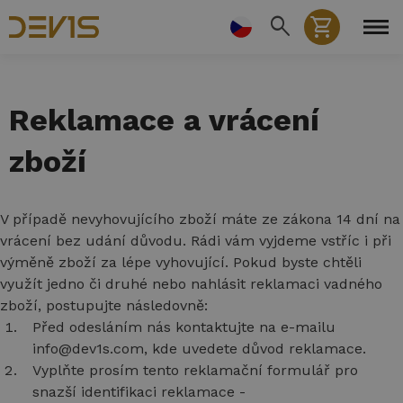
Přejít
search
shopping_cart
k
hlavnímu
obsahu
Reklamace a vrácení
zboží
V případě nevyhovujícího zboží máte ze zákona 14 dní na
vrácení bez udání důvodu. Rádi vám vyjdeme vstříc i při
výměně zboží za lépe vyhovující. Pokud byste chtěli
využít jedno či druhé nebo nahlásit reklamaci vadného
zboží, postupujte následovně:
Před odesláním nás kontaktujte na e-mailu
info@dev1s.com, kde uvedete důvod reklamace.
Vyplňte prosím tento reklamační formulář pro
snazší identifikaci reklamace -