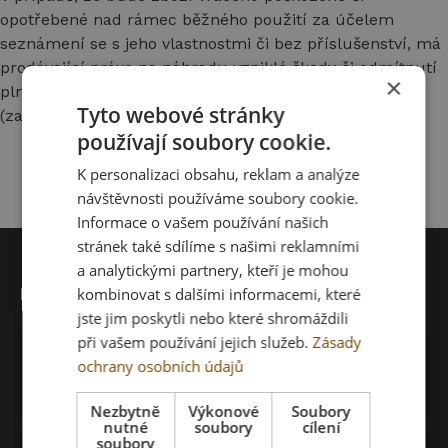
opotřebené nad rámec běžného použití za účelem
seznámení se s jeho vlastnostmi či bez příslušenství, má
prodávající právo na náhradu vzniklé škody či odmítnutí
×
plnění povinností z titulu odpovědnosti za vady
Tyto webové stránky
(zamítnutí reklamace).
používají soubory cookie.
K personalizaci obsahu, reklam a analýze
návštěvnosti používáme soubory cookie.
Informace o vašem používání našich
stránek také sdílíme s našimi reklamními
a analytickými partnery, kteří je mohou
Kontakt
kombinovat s dalšími informacemi, které
jste jim poskytli nebo které shromáždili
při vašem používání jejich služeb.
Zásady
+421 918 653 481
call
ochrany osobních údajů
Máte dotaz? Potřebujete pomoct s výběrem?
Kontaktujte nás.
Nezbytně
Výkonové
Soubory
nutné
soubory
cílení
soubory