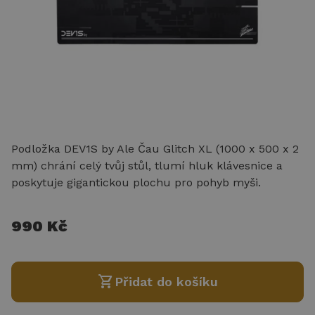
Podložka DEV1S by Ale Čau Glitch XL (1000 x 500 x 2
mm) chrání celý tvůj stůl, tlumí hluk klávesnice a
poskytuje gigantickou plochu pro pohyb myši.
990 Kč
shopping_cart
Přidat do košíku