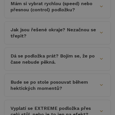
Mám si vybrat rychlou (speed) nebo
expand_more
přesnou (control) podložku?
Jak jsou řešené okraje? Nezačnou se
expand_more
třepit?
Dá se podložka prát? Bojím se, že po
expand_more
čase nebude pěkná.
Bude se po stole posouvat během
expand_more
hektických momentů?
Vyplatí se EXTREME podložka přes
expand_more
celý stůl, nebo je to jen na efekt?