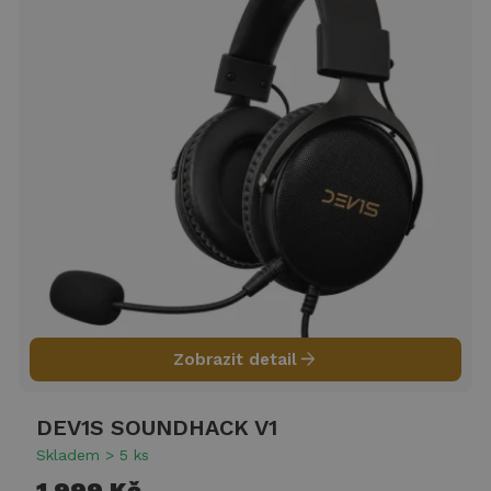
arrow_forward
Zobrazit detail
DEV1S SOUNDHACK V1
Skladem > 5 ks
1 999 Kč