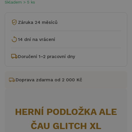
Skladem > 5 ks
verified_user
Záruka 24 měsíců
replay
14 dní na vrácení
local_shipping
Doručení 1–2 pracovní dny
local_shipping
Doprava zdarma od 2 000 Kč
HERNÍ PODLOŽKA ALE
ČAU GLITCH XL