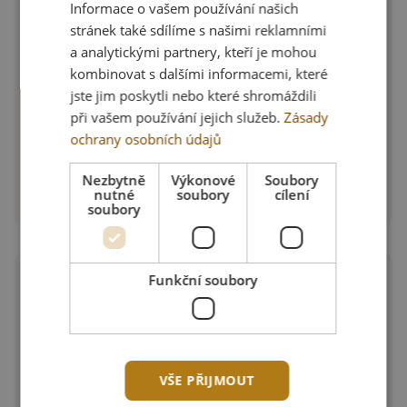
Informace o vašem používání našich
stránek také sdílíme s našimi reklamními
a analytickými partnery, kteří je mohou
Stabilita na stole
kombinovat s dalšími informacemi, které
jste jim poskytli nebo které shromáždili
při vašem používání jejich služeb.
Zásady
Hustá gumová struktura drží na jakémkoli
ochrany osobních údajů
typu povrchu stolu.
Nezbytně
Výkonové
Soubory
nutné
soubory
cílení
soubory
Funkční soubory
Nekompromisní skluz
po celé hodiny
VŠE PŘIJMOUT