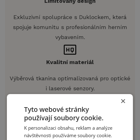
Limitovaný design
Exkluzivní spolupráce s Duklockem, která
spojuje komunitu s profesionálním herním
vybavením.
Kvalitní materiál
Výběrová tkanina optimalizovaná pro optické
i laserové senzory.
×
Tyto webové stránky
Odolný povrch
používají soubory cookie.
K personalizaci obsahu, reklam a analýze
Dlouhá životnost vláken bez ztráty
návštěvnosti používáme soubory cookie.
původních mechanických vlastností skluzu.