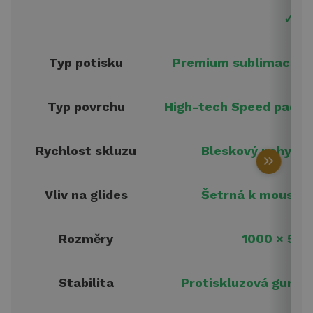
✓ DE
Typ potisku
Premium sublimace zap
Typ povrchu
High-tech Speed pad, d
Rychlost skluzu
Bleskový pohyb 
keyboard_double_arrow_right
Vliv na glides
Šetrná k mouse s
Rozměry
1000 × 500
Stabilita
Protiskluzová gumová