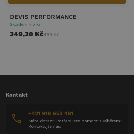
DEV1S PERFORMANCE
Skladem > 5 ks
349,30 Kč
499 Kč
Kontakt
+421 918 653 481
call
Máte dotaz? Potřebujete pomoct s výběrem?
Kontaktujte nás.