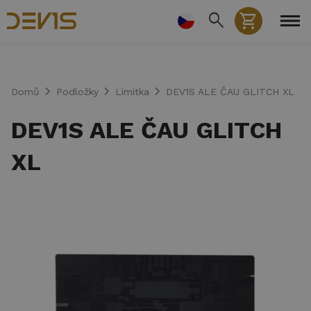
Přejít
search
shopping_cart
k
hlavnímu
obsahu
chevron_right
chevron_right
chevron_right
Domů
Podložky
Limitka
DEV1S ALE ČAU GLITCH XL
DEV1S ALE ČAU GLITCH
XL