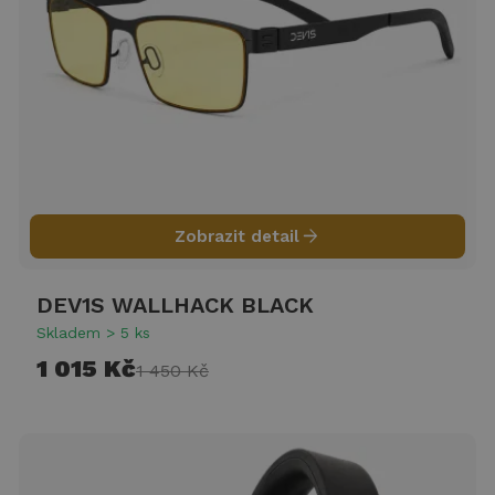
arrow_forward
Zobrazit detail
DEV1S WALLHACK BLACK
Skladem > 5 ks
1 015 Kč
1 450 Kč