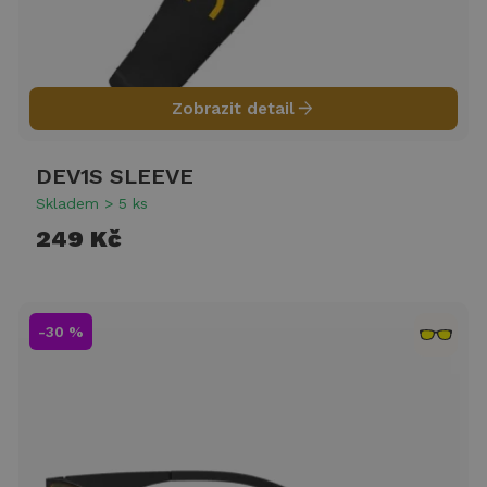
arrow_forward
Zobrazit detail
DEV1S SLEEVE
Skladem > 5 ks
249 Kč
-30 %