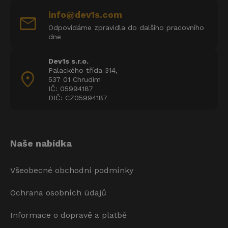
info@dev1s.com
mail
Odpovídáme zpravidla do dalšího pracovního
dne
Dev1s s.r.o.
Palackého třída 314,
location_on
537 01 Chrudim
IČ: 05994187
DIČ: CZ05994187
Naše nabídka
Všeobecné obchodní podmínky
Ochrana osobních údajů
Informace o dopravě a platbě