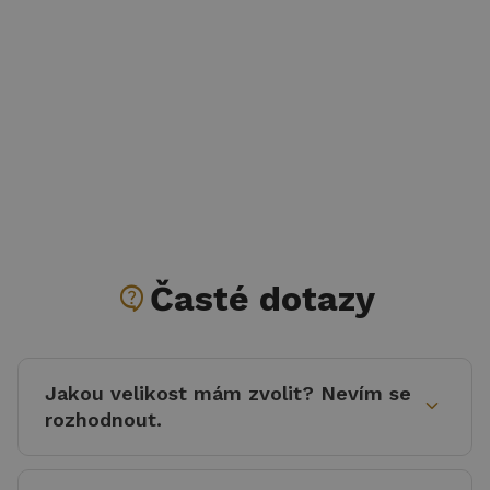
contact_support
Časté dotazy
Jakou velikost mám zvolit? Nevím se
expand_more
rozhodnout.