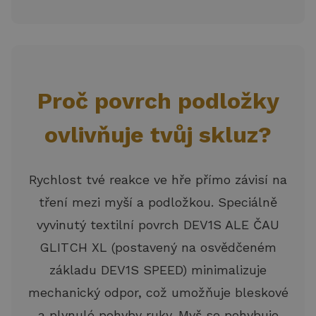
Proč povrch podložky
ovlivňuje tvůj skluz?
Rychlost tvé reakce ve hře přímo závisí na
tření mezi myší a podložkou. Speciálně
vyvinutý textilní povrch DEV1S ALE ČAU
GLITCH XL (postavený na osvědčeném
základu DEV1S SPEED) minimalizuje
mechanický odpor, což umožňuje bleskové
a plynulé pohyby ruky. Myš se pohybuje