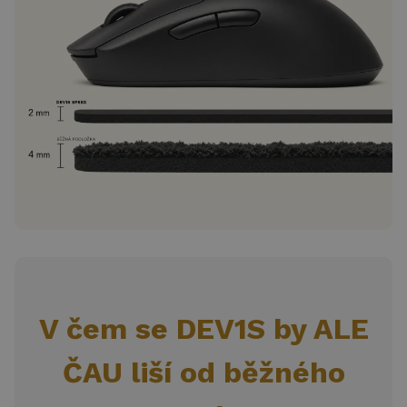
V čem se DEV1S by ALE
ČAU liší od běžného