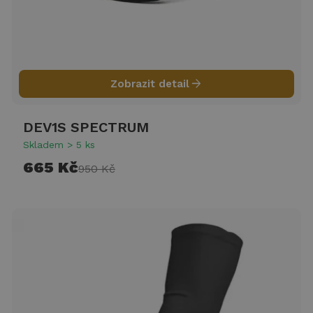
arrow_forward
Zobrazit detail
DEV1S SPECTRUM
Skladem > 5 ks
665 Kč
950 Kč