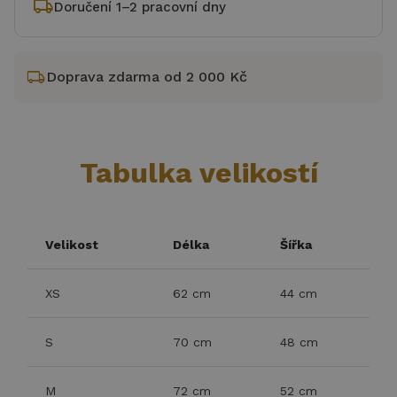
local_shipping
Doručení 1–2 pracovní dny
local_shipping
Doprava zdarma od 2 000 Kč
Tabulka velikostí
Velikost
Délka
Šířka
XS
62 cm
44 cm
S
70 cm
48 cm
M
72 cm
52 cm