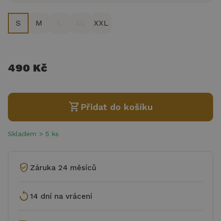
S
M
L
XL
XXL
490 Kč
shopping_cart
Přidat do košíku
Skladem > 5 ks
verified_user
Záruka 24 měsíců
replay
14 dní na vrácení