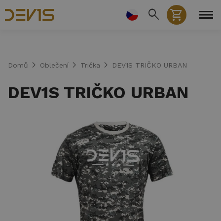
Přejít
search
shopping_cart
k
hlavnímu
obsahu
chevron_right
chevron_right
chevron_right
Domů
Oblečení
Trička
DEV1S TRIČKO URBAN
DEV1S TRIČKO URBAN