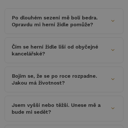
Po dlouhém sezení mě bolí bedra.
expand_more
Opravdu mi herní židle pomůže?
Čím se herní židle liší od obyčejné
expand_more
kancelářské?
Bojím se, že se po roce rozpadne.
expand_more
Jakou má životnost?
Jsem vyšší nebo těžší. Unese mě a
expand_more
bude mi sedět?