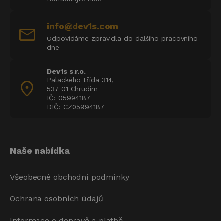
info@dev1s.com
mail
Odpovídáme zpravidla do dalšího pracovního
dne
Dev1s s.r.o.
Palackého třída 314,
location_on
537 01 Chrudim
IČ: 05994187
DIČ: CZ05994187
Naše nabídka
Všeobecné obchodní podmínky
Ochrana osobních údajů
Informace o dopravě a platbě