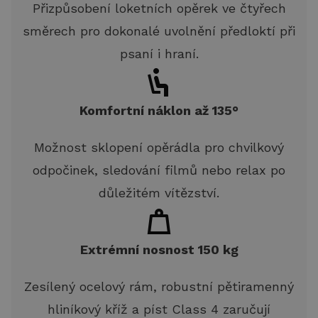
Přizpůsobení loketních opěrek ve čtyřech
směrech pro dokonalé uvolnění předloktí při
psaní i hraní.
Komfortní náklon až 135°
Možnost sklopení opěrádla pro chvilkový
odpočinek, sledování filmů nebo relax po
důležitém vítězství.
Extrémní nosnost 150 kg
Zesílený ocelový rám, robustní pětiramenný
hliníkový kříž a píst Class 4 zaručují