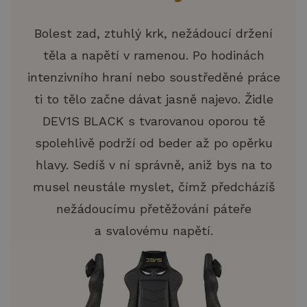
Bolest zad, ztuhlý krk, nežádoucí držení
těla a napětí v ramenou. Po hodinách
intenzivního hraní nebo soustředěné práce
ti to tělo začne dávat jasně najevo. Židle
DEV1S BLACK s tvarovanou oporou tě
spolehlivě podrží od beder až po opěrku
hlavy. Sedíš v ní správně, aniž bys na to
musel neustále myslet, čímž předcházíš
nežádoucímu přetěžování páteře
a svalovému napětí.