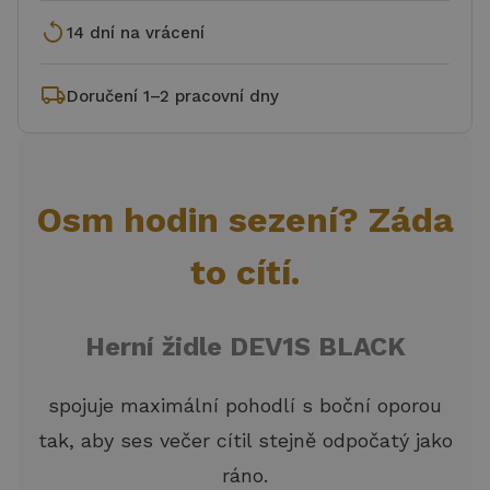
replay
14 dní na vrácení
local_shipping
Doručení 1–2 pracovní dny
Osm hodin sezení? Záda
to cítí.
Herní židle DEV1S BLACK
spojuje maximální pohodlí s boční oporou
tak, aby ses večer cítil stejně odpočatý jako
ráno.