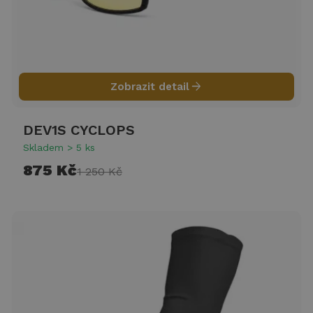
arrow_forward
Zobrazit detail
DEV1S CYCLOPS
Skladem > 5 ks
875 Kč
1 250 Kč