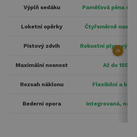
Výplň sedáku
Paměťová pěna s ch
Loketní opěrky
Čtyřsměrně nastav
Pístový zdvih
Robustní plynový pís
keyboard_double_arrow_right
Maximální nosnost
Až do 150 kg
Rozsah náklonu
Flexibilní a be
Bederní opora
Integrovaná, nast