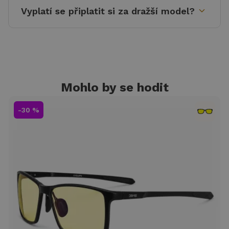
expand_more
Vyplatí se připlatit si za dražší model?
Mohlo by se hodit
-30 %