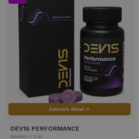
arrow_forward
Zobrazit detail
DEV1S PERFORMANCE
Skladem > 5 ks