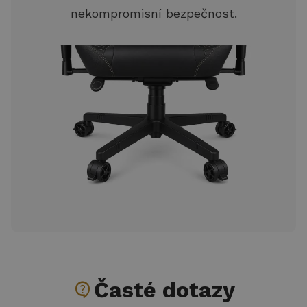
nekompromisní bezpečnost.
contact_support
Časté dotazy