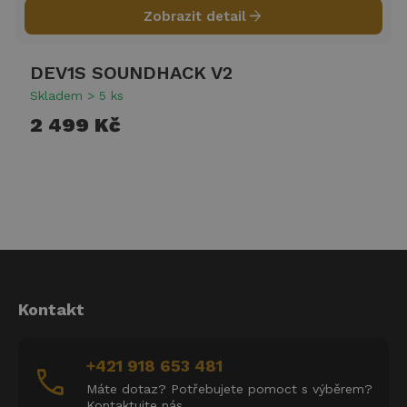
arrow_forward
Zobrazit detail
DEV1S SOUNDHACK V2
Skladem > 5 ks
2 499 Kč
Kontakt
+421 918 653 481
call
Máte dotaz? Potřebujete pomoct s výběrem?
Kontaktujte nás.