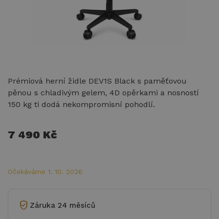
Prémiová herní židle DEV1S Black s paměťovou
pěnou s chladivým gelem, 4D opěrkami a nosností
150 kg ti dodá nekompromisní pohodlí.
7 490 Kč
Očekáváme 1. 10. 2026
verified_user
Záruka 24 měsíců