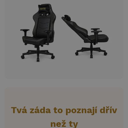
Tvá záda to poznají dřív
než ty