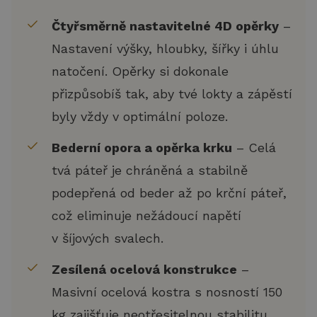
Čtyřsměrně nastavitelné 4D opěrky
–
Nastavení výšky, hloubky, šířky i úhlu
natočení. Opěrky si dokonale
přizpůsobíš tak, aby tvé lokty a zápěstí
byly vždy v optimální poloze.
Bederní opora a opěrka krku
– Celá
tvá páteř je chráněná a stabilně
podepřená od beder až po krční páteř,
což eliminuje nežádoucí napětí
v šíjových svalech.
Zesílená ocelová konstrukce
–
Masivní ocelová kostra s nosností 150
kg zajišťuje neotřesitelnou stabilitu,