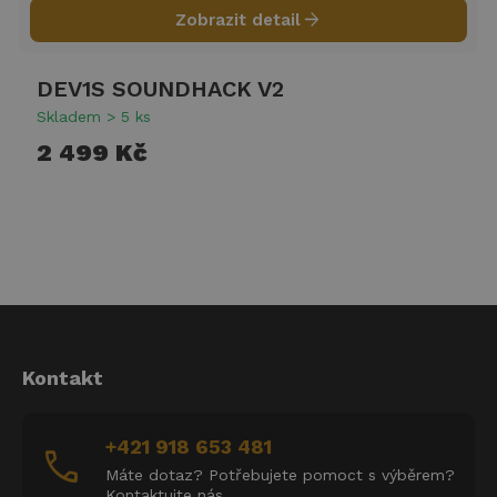
arrow_forward
Zobrazit detail
DEV1S SOUNDHACK V2
Skladem > 5 ks
2 499 Kč
Kontakt
+421 918 653 481
call
Máte dotaz? Potřebujete pomoct s výběrem?
Kontaktujte nás.