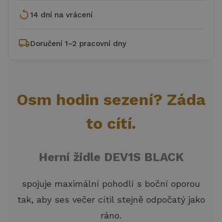
replay
14 dní na vrácení
local_shipping
Doručení 1–2 pracovní dny
Osm hodin sezení? Záda
to cítí.
Herní židle DEV1S BLACK
spojuje maximální pohodlí s boční oporou
tak, aby ses večer cítil stejně odpočatý jako
ráno.