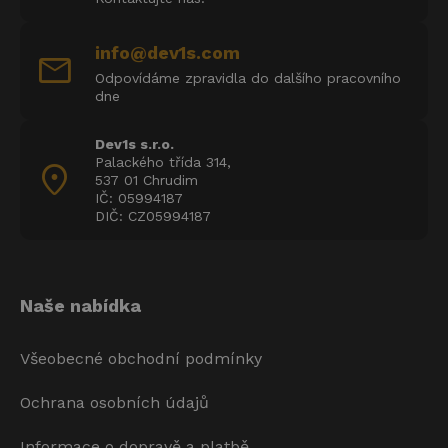
info@dev1s.com
mail
Odpovídáme zpravidla do dalšího pracovního
dne
Dev1s s.r.o.
Palackého třída 314,
location_on
537 01 Chrudim
IČ: 05994187
DIČ: CZ05994187
Naše nabídka
Všeobecné obchodní podmínky
Ochrana osobních údajů
Informace o dopravě a platbě