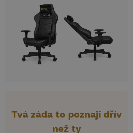
Tvá záda to poznají dřív
než ty