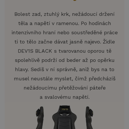
Bolest zad, ztuhlý krk, nežádoucí držení
těla a napětí v ramenou. Po hodinách
intenzivního hraní nebo soustředěné práce
ti to tělo začne dávat jasně najevo. Židle
DEV1S BLACK s tvarovanou oporou tě
spolehlivě podrží od beder až po opěrku
hlavy. Sedíš v ní správně, aniž bys na to
musel neustále myslet, čímž předcházíš
nežádoucímu přetěžování páteře
a svalovému napětí.