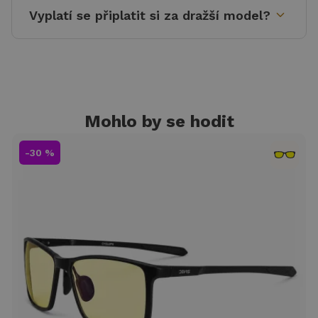
expand_more
Vyplatí se připlatit si za dražší model?
Mohlo by se hodit
-30 %