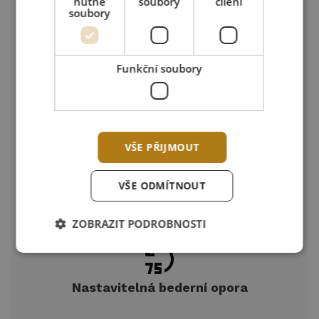
nutné
soubory
cílení
soubory
Víc než jen sezení...
Funkční soubory
Paměťová pěna s chladivým gelem
VŠE PŘIJMOUT
Kopíruje kontury těla, uvolňuje tlakové body
VŠE ODMÍTNOUT
a předchází nežádoucímu přehřívání sedací
ZOBRAZIT PODROBNOSTI
plochy.
Nastavitelná bederní opora