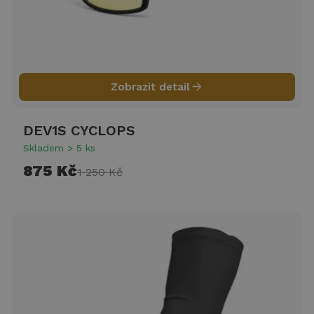
arrow_forward
Zobrazit detail
DEV1S CYCLOPS
Skladem > 5 ks
875 Kč
1 250 Kč