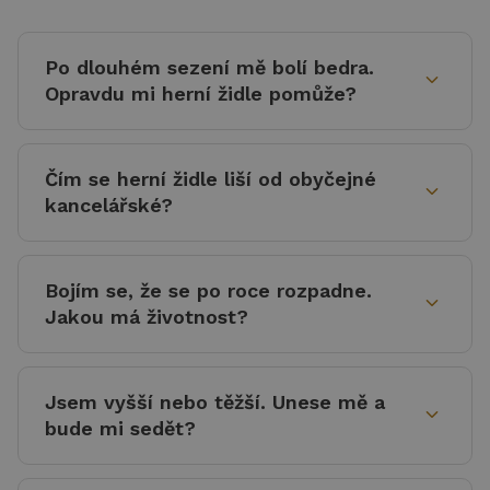
Po dlouhém sezení mě bolí bedra.
expand_more
Opravdu mi herní židle pomůže?
Čím se herní židle liší od obyčejné
expand_more
kancelářské?
Bojím se, že se po roce rozpadne.
expand_more
Jakou má životnost?
Jsem vyšší nebo těžší. Unese mě a
expand_more
bude mi sedět?