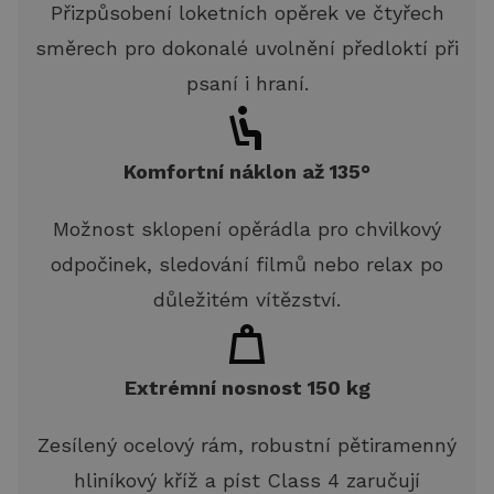
Přizpůsobení loketních opěrek ve čtyřech
směrech pro dokonalé uvolnění předloktí při
psaní i hraní.
Komfortní náklon až 135°
Možnost sklopení opěrádla pro chvilkový
odpočinek, sledování filmů nebo relax po
důležitém vítězství.
Extrémní nosnost 150 kg
Zesílený ocelový rám, robustní pětiramenný
hliníkový kříž a píst Class 4 zaručují