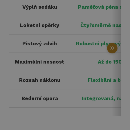
Výplň sedáku
Paměťová pěna s ch
Loketní opěrky
Čtyřsměrně nastav
Pístový zdvih
Robustní plynový pís
keyboard_double_arrow_right
Maximální nosnost
Až do 150 kg
Rozsah náklonu
Flexibilní a be
Bederní opora
Integrovaná, nast