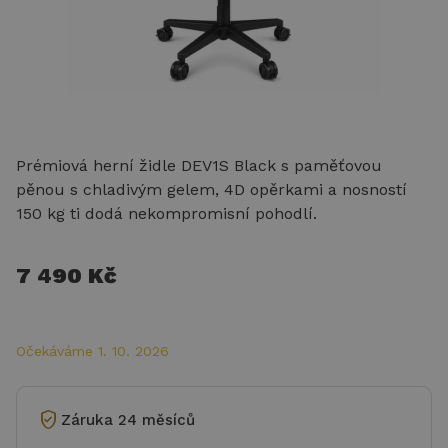
Prémiová herní židle DEV1S Black s paměťovou
pěnou s chladivým gelem, 4D opěrkami a nosností
150 kg ti dodá nekompromisní pohodlí.
7 490 Kč
Očekáváme 1. 10. 2026
verified_user
Záruka 24 měsíců