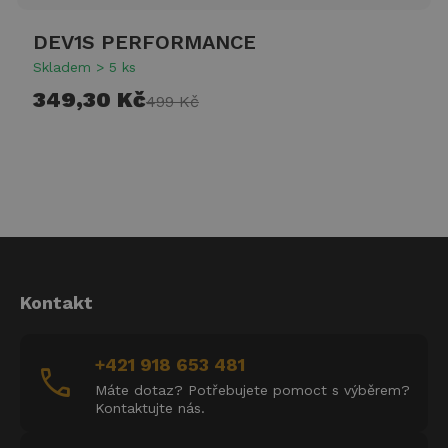
DEV1S PERFORMANCE
Skladem > 5 ks
349,30 Kč
499 Kč
Kontakt
+421 918 653 481
call
Máte dotaz? Potřebujete pomoct s výběrem?
Kontaktujte nás.