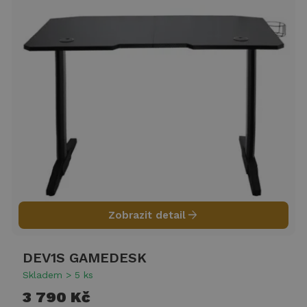
arrow_forward
Zobrazit detail
DEV1S GAMEDESK
Skladem > 5 ks
3 790 Kč