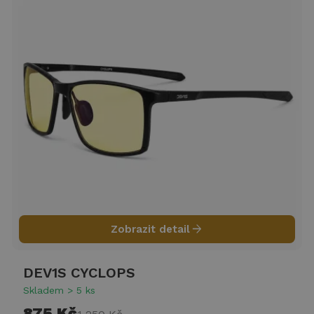
arrow_forward
Zobrazit detail
DEV1S CYCLOPS
Skladem > 5 ks
875 Kč