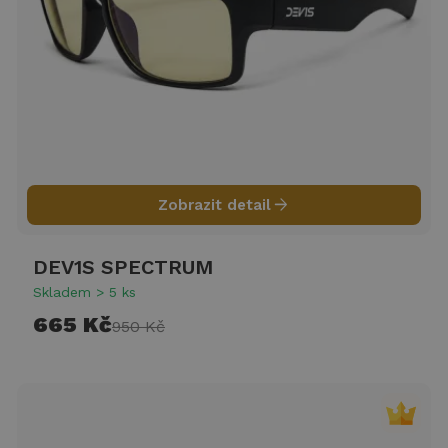
arrow_forward
Zobrazit detail
DEV1S SPECTRUM
Skladem > 5 ks
665 Kč
950 Kč