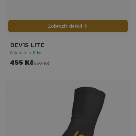
arrow_forward
Zobrazit detail
DEV1S LITE
Skladem > 5 ks
455 Kč
650 Kč