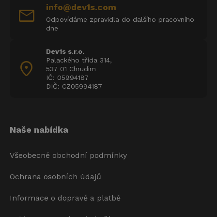
info@dev1s.com
mail
Odpovídáme zpravidla do dalšího pracovního
dne
Dev1s s.r.o.
Palackého třída 314,
location_on
537 01 Chrudim
IČ: 05994187
DIČ: CZ05994187
Naše nabídka
Všeobecné obchodní podmínky
Ochrana osobních údajů
Informace o dopravě a platbě