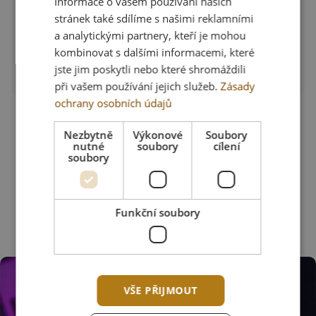
Informace o vašem používání našich
stránek také sdílíme s našimi reklamními
a analytickými partnery, kteří je mohou
kombinovat s dalšími informacemi, které
jste jim poskytli nebo které shromáždili
arrow_forward
Zobrazit detail
při vašem používání jejich služeb.
Zásady
ochrany osobních údajů
DEV1S WALLHACK BLACK
Nezbytně
Výkonové
Soubory
Skladem > 5 ks
nutné
soubory
cílení
soubory
1 015 Kč
1 450 Kč
Funkční soubory
VŠE PŘIJMOUT