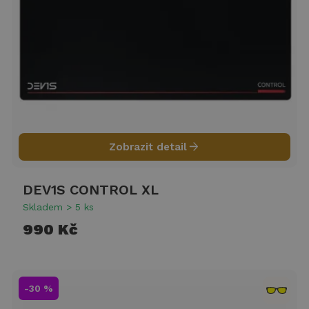
arrow_forward
Zobrazit detail
DEV1S CONTROL XL
Skladem > 5 ks
990 Kč
-30 %