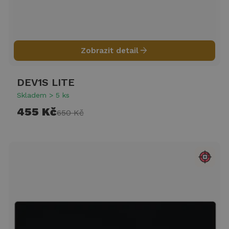
arrow_forward
Zobrazit detail
DEV1S LITE
Skladem > 5 ks
455 Kč
650 Kč