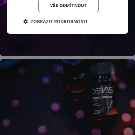
VŠE ODMÍTNOUT
ZOBRAZIT PODROBNOSTI
Zachyť každý krok
nepřítele
Rozdíl mezi vítězstvím a prohrou!
Zjisti více