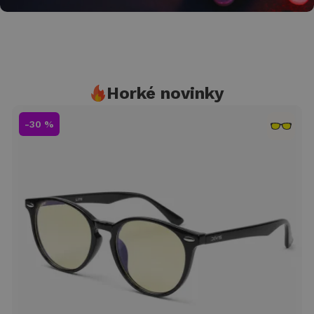
Tvoje denní dávka
energie
Horké novinky
stabilní energii a&nbsp;soustředění
-30 %
Zjisti více