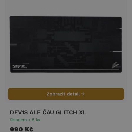
arrow_forward
Zobrazit detail
DEV1S ALE ČAU GLITCH XL
Skladem > 5 ks
990 Kč