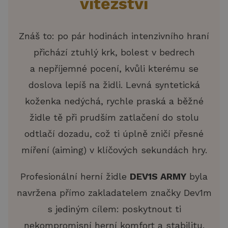
vítězství
Znáš to: po pár hodinách intenzivního hraní
přichází ztuhlý krk, bolest v bedrech
a nepříjemné pocení, kvůli kterému se
doslova lepíš na židli. Levná syntetická
koženka nedýchá, rychle praská a běžné
židle tě při prudším zatlačení do stolu
odtlačí dozadu, což ti úplně zničí přesné
míření (aiming) v klíčových sekundách hry.
Profesionální herní židle
DEV1S ARMY
byla
navržena přímo zakladatelem značky Dev1m
s jediným cílem: poskytnout ti
nekompromisní herní komfort a stabilitu.