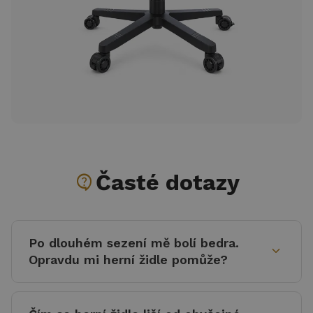
contact_support
Časté dotazy
Po dlouhém sezení mě bolí bedra.
expand_more
Opravdu mi herní židle pomůže?