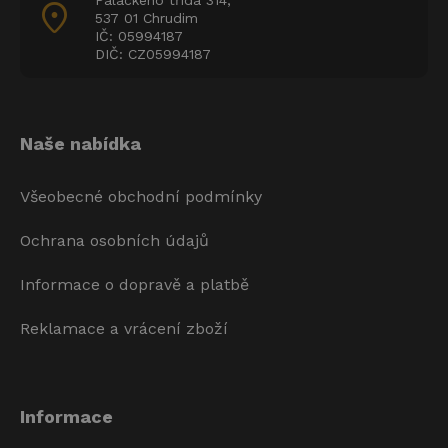
Palackého třída 314,
location_on
537 01 Chrudim
IČ: 05994187
DIČ: CZ05994187
Naše nabídka
Všeobecné obchodní podmínky
Ochrana osobních údajů
Informace o dopravě a platbě
Reklamace a vrácení zboží
Informace