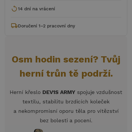
replay
14 dní na vrácení
local_shipping
Doručení 1–2 pracovní dny
Osm hodin sezení? Tvůj
herní trůn tě podrží.
Herní křeslo
DEV1S ARMY
spojuje vzdušnost
textilu, stabilitu brzdicích koleček
a nekompromisní oporu těla pro vítězství
bez bolesti a pocení.