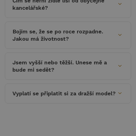
Čím se herní židle liší od obyčejné
expand_more
kancelářské?
Bojím se, že se po roce rozpadne.
expand_more
Jakou má životnost?
Jsem vyšší nebo těžší. Unese mě a
expand_more
bude mi sedět?
expand_more
Vyplatí se připlatit si za dražší model?