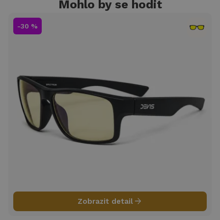
Mohlo by se hodit
-30 %
arrow_forward
Zobrazit detail