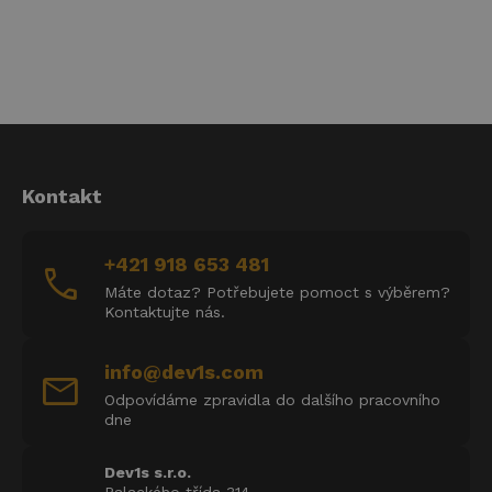
Kontakt
+421 918 653 481
call
Máte dotaz? Potřebujete pomoct s výběrem?
Kontaktujte nás.
info@dev1s.com
mail
Odpovídáme zpravidla do dalšího pracovního
dne
Dev1s s.r.o.