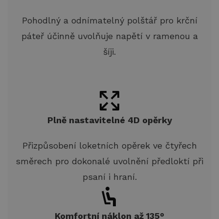
Pohodlný a odnímatelný polštář pro krční
páteř účinně uvolňuje napětí v ramenou a
šíji.
Plně nastavitelné 4D opěrky
Přizpůsobení loketních opěrek ve čtyřech
směrech pro dokonalé uvolnění předloktí při
psaní i hraní.
Komfortní náklon až 135°