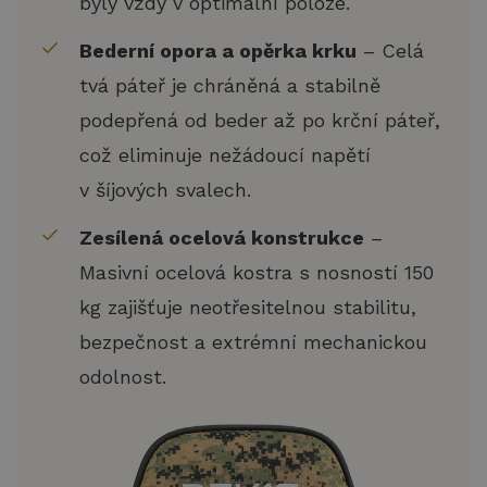
byly vždy v optimální poloze.
Bederní opora a opěrka krku
– Celá
tvá páteř je chráněná a stabilně
podepřená od beder až po krční páteř,
což eliminuje nežádoucí napětí
v šíjových svalech.
Zesílená ocelová konstrukce
–
Masivní ocelová kostra s nosností 150
kg zajišťuje neotřesitelnou stabilitu,
bezpečnost a extrémní mechanickou
odolnost.