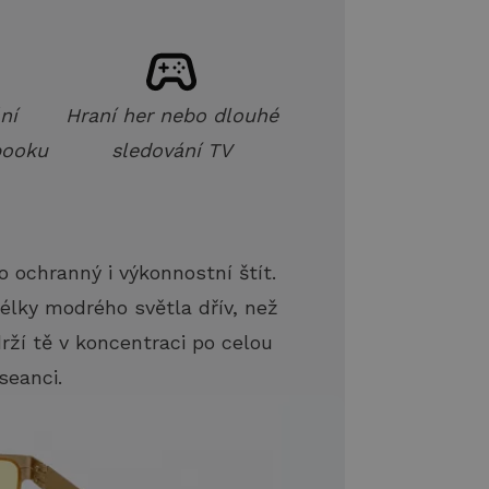
ní
Hraní her nebo dlouhé
booku
sledování TV
chranný i výkonnostní štít.
 délky modrého světla dřív, než
drží tě v koncentraci po celou
seanci.