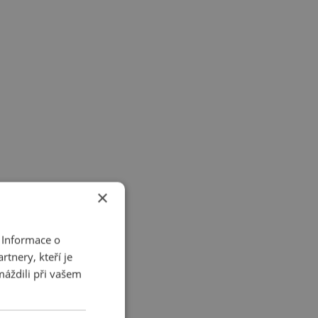
×
 Informace o
tnery, kteří je
máždili při vašem