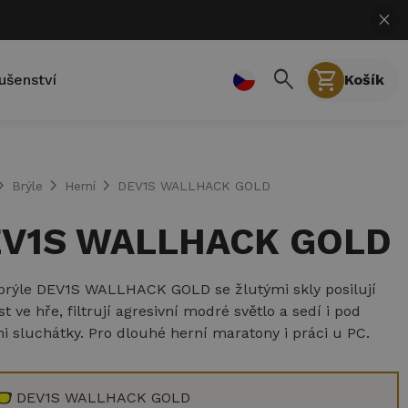
close
search
shopping_cart
lušenství
Košík
on_right
chevron_right
chevron_right
Brýle
Herní
DEV1S WALLHACK GOLD
V1S WALLHACK GOLD
brýle DEV1S WALLHACK GOLD se žlutými skly posilují
t ve hře, filtrují agresivní modré světlo a sedí i pod
i sluchátky. Pro dlouhé herní maratony i práci u PC.
DEV1S WALLHACK GOLD