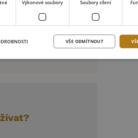
tné
Výkonové soubory
Soubory cílení
Fun
ODROBNOSTI
VŠE ODMÍTNOUT
VŠ
žívat?