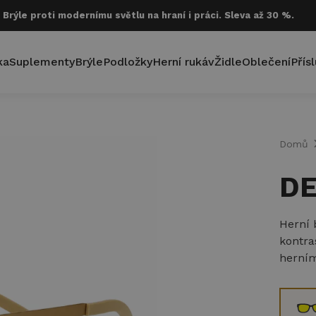
Brýle proti modernímu světlu na hraní i práci. Sleva až 30 %.
ka
Suplementy
Brýle
Podložky
Herní rukáv
Židle
Oblečení
Přís
chevr
Domů
DE
Herní 
kontras
herním