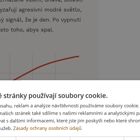
yzařují agresivní modré světlo,
ný signál, že je den. Po vypnutí
sto toho, abys spal.
 stránky používají soubory cookie.
obsahu, reklam a analýze návštěvnosti používáme soubory cookie.
ašich stránek také sdílíme s našimi reklamními a analytickými par
 s dalšími informacemi, které jste jim poskytli nebo které shro
služeb.
Zásady ochrany osobních údajů