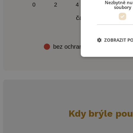
Nezbytně nu
soubory
ZOBRAZIT P
Kdy brýle pou