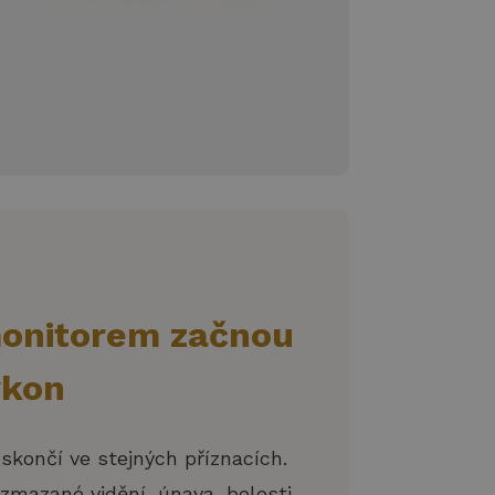
monitorem začnou
ýkon
končí ve stejných příznacích.
ozmazané vidění, únava, bolesti