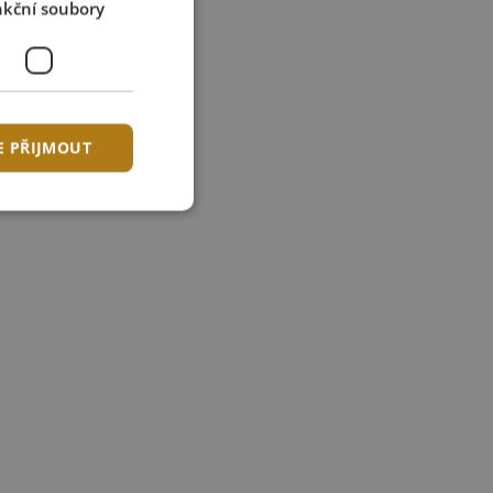
kční soubory
E PŘIJMOUT