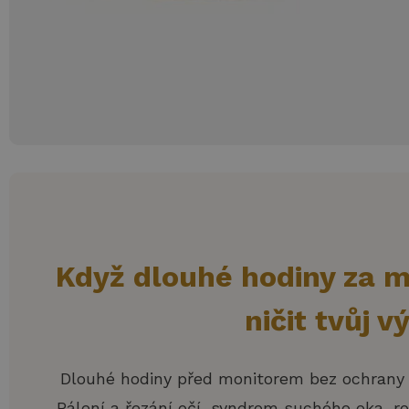
Když dlouhé hodiny za 
ničit tvůj v
Dlouhé hodiny před monitorem bez ochrany s
Pálení a řezání očí, syndrom suchého oka, r