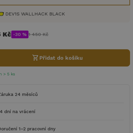
DEV1S WALLHACK BLACK
5 Kč
-30 %
1 450 Kč
shopping_cart
Přidat do košíku
 > 5 ks
Záruka 24 měsíců
14 dní na vrácení
Doručení 1–2 pracovní dny