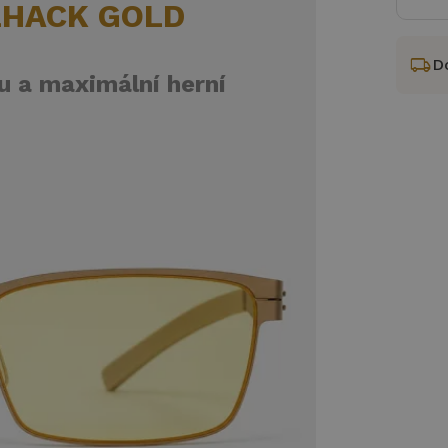
LHACK GOLD
local_shipping
D
 a maximální herní