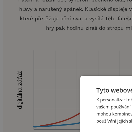
hlavy a narušený spánek. Klasické displeje v
které přetěžuje oční sval a vysílá tělu faleš
hry pak hodinu zíráš do stropu mí
Tyto webové
K personalizaci 
vašem používání n
mohou kombinovat
používání jejich 