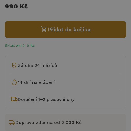
990 Kč
shopping_cart
Přidat do košíku
Skladem > 5 ks
verified_user
Záruka 24 měsíců
replay
14 dní na vrácení
local_shipping
Doručení 1–2 pracovní dny
local_shipping
Doprava zdarma od 2 000 Kč