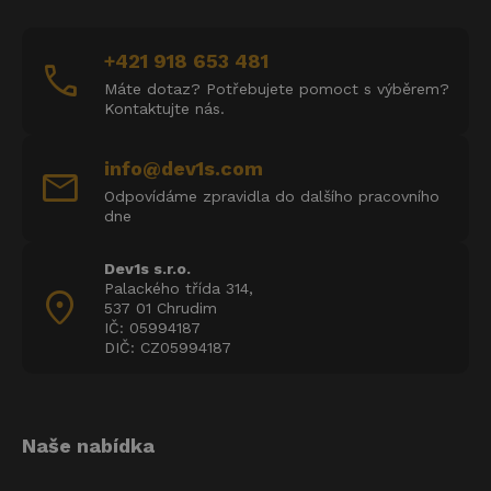
+421 918 653 481
call
Máte dotaz? Potřebujete pomoct s výběrem?
Kontaktujte nás.
info@dev1s.com
mail
Odpovídáme zpravidla do dalšího pracovního
dne
Dev1s s.r.o.
Palackého třída 314,
location_on
537 01 Chrudim
IČ: 05994187
DIČ: CZ05994187
Naše nabídka