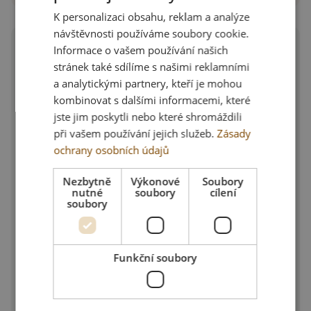
K personalizaci obsahu, reklam a analýze
návštěvnosti používáme soubory cookie.
Informace o vašem používání našich
stránek také sdílíme s našimi reklamními
Nekompromisní skluz
a analytickými partnery, kteří je mohou
kombinovat s dalšími informacemi, které
po celé hodiny
jste jim poskytli nebo které shromáždili
při vašem používání jejich služeb.
Zásady
ochrany osobních údajů
Bleskový skluz s minimálním odporem
Nezbytně
Výkonové
Soubory
– Mimořádně hladké tkaní zajišťuje
nutné
soubory
cílení
soubory
plynulý přesun myši bez tření
a zadrhávání.
Šetrnost k mouse skates
– Chrání
Funkční soubory
drahé teflonové kluzáky před
opotřebením a zaručuje jejich dlouhou