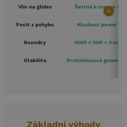
Vliv na glides
Šetrná k mouse skat
keyboard_double_arrow_right
Pocit z pohybu
Kluzkost pevné pla
Rozměry
1000 × 500 × 2 mm –
Stabilita
Protiskluzová gumová s
Základní výhody