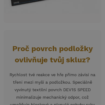
Proč povrch podložky
ovlivňuje tvůj skluz?
Rychlost tvé reakce ve hře přímo závisí na
tření mezi myší a podložkou. Speciálně
vyvinutý textilní povrch DEV1S SPEED
minimalizuje mechanický odpor, což
umožňuje bleskové a plynulé pohyby ruky.