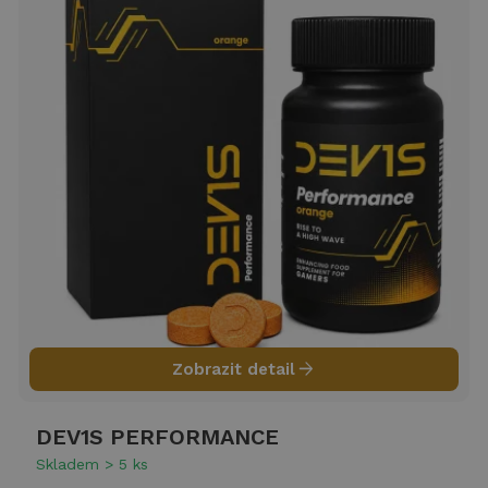
arrow_forward
Zobrazit detail
DEV1S PERFORMANCE
Skladem > 5 ks