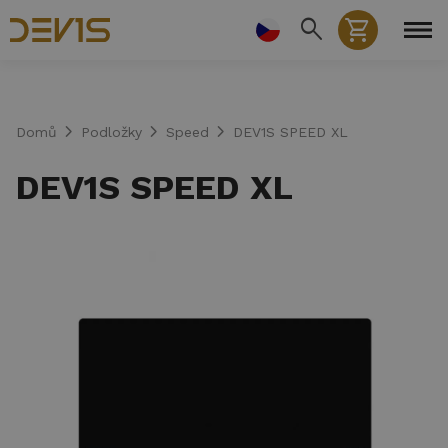
Přejít
search
shopping_cart
k
hlavnímu
obsahu
chevron_right
chevron_right
chevron_right
Domů
Podložky
Speed
DEV1S SPEED XL
DEV1S SPEED XL