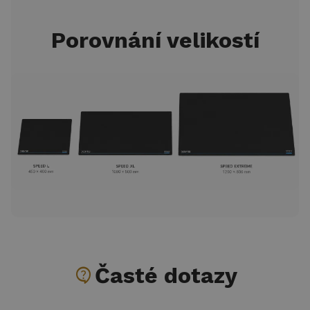
Porovnání velikostí
contact_support
Časté dotazy