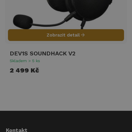
arrow_forward
Zobrazit detail
DEV1S SOUNDHACK V2
Skladem > 5 ks
2 499 Kč
Kontakt