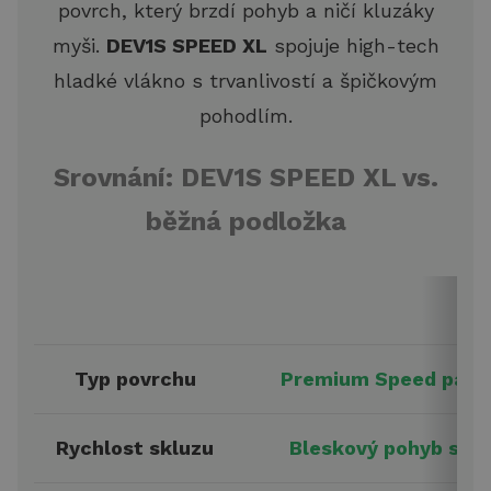
povrch, který brzdí pohyb a ničí kluzáky
myši.
DEV1S SPEED XL
spojuje high-tech
hladké vlákno s trvanlivostí a špičkovým
pohodlím.
Srovnání: DEV1S SPEED XL vs.
běžná podložka
✓ 
Typ povrchu
Premium Speed pad, 
Rychlost skluzu
Bleskový pohyb s t