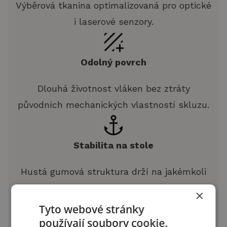
Výběrová tkanina optimalizovaná pro optické
i laserové senzory.
Odolný povrch
Dlouhá životnost vláken bez ztráty
původních mechanických vlastností skluzu.
Stabilita na stole
Hustá gumová struktura drží na jakémkoli
typu povrchu stolu.
×
Tyto webové stránky
používají soubory cookie.