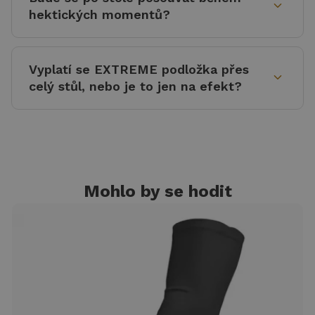
expand_more
hektických momentů?
Vyplatí se EXTREME podložka přes
expand_more
celý stůl, nebo je to jen na efekt?
Mohlo by se hodit