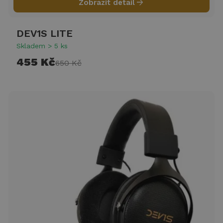
arrow_forward
Zobrazit detail
DEV1S LITE
Skladem > 5 ks
455 Kč
650 Kč