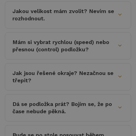
Jakou velikost mám zvolit? Nevím se
expand_more
rozhodnout.
Mám si vybrat rychlou (speed) nebo
expand_more
přesnou (control) podložku?
Jak jsou řešené okraje? Nezačnou se
expand_more
třepit?
Dá se podložka prát? Bojím se, že po
expand_more
čase nebude pěkná.
Bude se po stole posouvat během