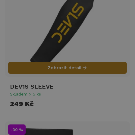
arrow_forward
Zobrazit detail
DEV1S SLEEVE
Skladem > 5 ks
249 Kč
-30 %